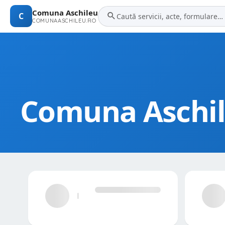
Comuna Aschileu
C
COMUNAASCHILEU.RO
Comuna Aschi