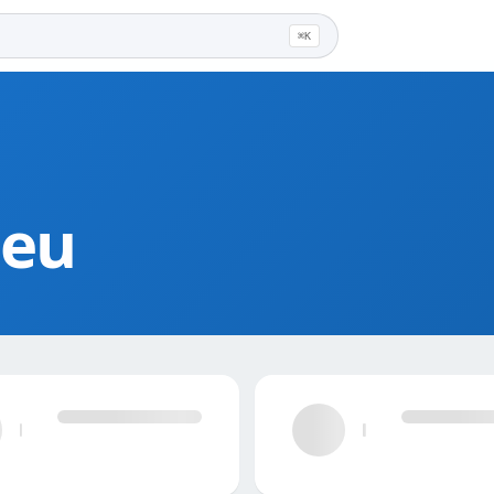
⌘K
leu