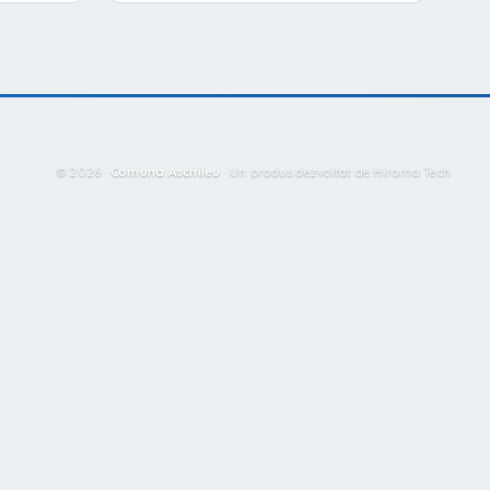
© 2026 ·
Comuna Aschileu
·
Un produs dezvoltat de Hirama Tech